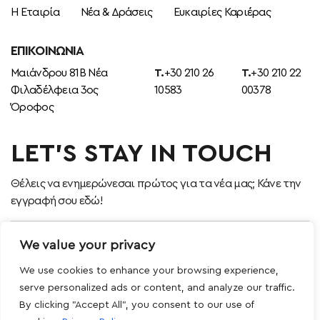
Η Εταιρία
Νέα & Δράσεις
Ευκαιρίες Καριέρας
ΕΠΙΚΟΙΝΩΝΊΑ
Μαιάνδρου 81Β Νέα
T.
+30 210 26
T.
+30 210 22
Φιλαδέλφεια 3ος
10583
00378
Όροφος
LET’S STAY IN TOUCH
Θέλεις να ενημερώνεσαι πρώτος για τα νέα μας; Κάνε την
εγγραφή σου εδώ!
We value your privacy
We use cookies to enhance your browsing experience,
Αποδέχομαι τους όρους χρήσης
serve personalized ads or content, and analyze our traffic.
By clicking "Accept All", you consent to our use of