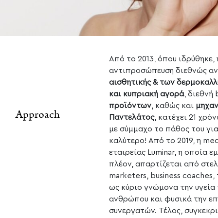
Από το 2013, όπου ιδρύθηκε,
αντιπροσώπευση διεθνώς αν
αισθητικής & των δερμοκαλ
και κυπριακή αγορά
, διεθνή
προϊόντων
, καθώς και
μηχα
proach
Παντελάτος
, κατέχει 21 χρό
με σύμμαχο το πάθος του για
καλύτερο! Από το 2019, η me
εταιρείας Luminar, η οποία 
πλέον, απαρτίζεται από στελέ
marketers, business coaches
ως κύριο γνώμονα την υγεία
ανθρώπου και φυσικά την ε
συνεργατών. Τέλος, συγκεκρι