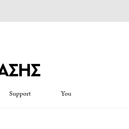
ν ισότητα των φύλων
αίκες διαθέτουν ίσες
ασίας. Τους παρέχει
ας, ευέλικτο ωράριο
σης και εξέλιξης,
ύξουν τις δεξιότητές
ο επαγγελματικό τους
ΡΑΣΗΣ
pport You
FESSIONAL VIEW
επιδρούν και στην