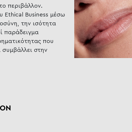
 το περιβάλλον.
 Ethical Business μέσω
οσύνη, την ισότητα
εί παράδειγμα
ρηματικότητας που
ι συμβάλλει στην
ION
ριστικά της
λωσή της στις γυναίκες