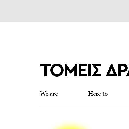
εργαζόμενες. Προωθεί τη
και εξασφαλίζει ότι οι γυν
ευκαιρίες στην αγορά εργ
ευνοϊκές συνθήκες εργασί
και προγράμματα εκπαίδευ
ώστε να μπορούν να αναπτ
τους και να ευημερούν στ
ΤΟΜΕΙΣ Δ
περιβάλλον.
PR
We are
Here to
Su
ΕΠΑΓΓΕΛΜΑΤΙΣΜΟΣ
BRANDS WITH A PRO
Οι αξίες της επιχείρησης 