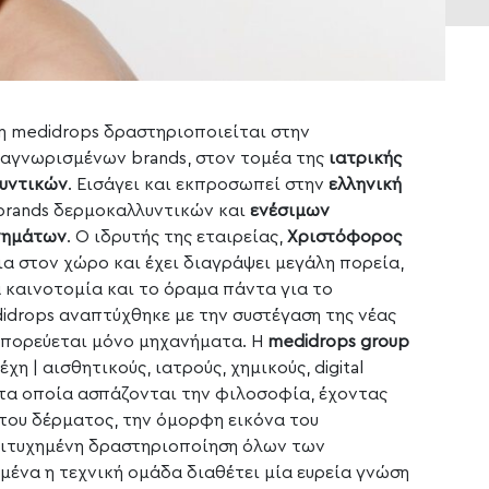
 η medidrops δραστηριοποιείται στην
αγνωρισμένων brands, στον τομέα της
ιατρικής
λυντικών
. Εισάγει και εκπροσωπεί στην
ελληνική
 brands δερμοκαλλυντικών και
ενέσιμων
νημάτων
. Ο ιδρυτής της εταιρείας,
Χριστόφορος
νια στον χώρο και έχει διαγράψει μεγάλη πορεία,
 καινοτομία και το όραμα πάντα για το
didrops αναπτύχθηκε με την συστέγαση της νέας
εμπορεύεται μόνο μηχανήματα. H
medidrops group
χη | αισθητικούς, ιατρούς, χημικούς, digital
, τα οποία ασπάζονται την φιλοσοφία, έχοντας
 του δέρματος, την όμορφη εικόνα του
πιτυχημένη δραστηριοποίηση όλων των
μένα η τεχνική ομάδα διαθέτει μία ευρεία γνώση