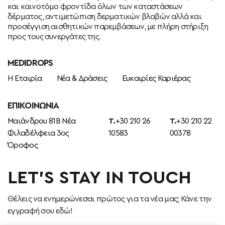
και καινοτόμο φροντίδα όλων των καταστάσεων
δέρματος, αντιμετώπιση δερματικών βλαβών αλλά και
προσέγγιση αισθητικών παρεμβάσεων, με πλήρη στήριξη
προς τους συνεργάτες της.
MEDIDROPS
Η Εταιρία
Νέα & Δράσεις
Ευκαιρίες Καριέρας
ΕΠΙΚΟΙΝΩΝΊΑ
Μαιάνδρου 81Β Νέα
T.
+30 210 26
T.
+30 210 22
Φιλαδέλφεια 3ος
10583
00378
Όροφος
LET’S STAY IN TOUCH
Θέλεις να ενημερώνεσαι πρώτος για τα νέα μας; Κάνε την
εγγραφή σου εδώ!