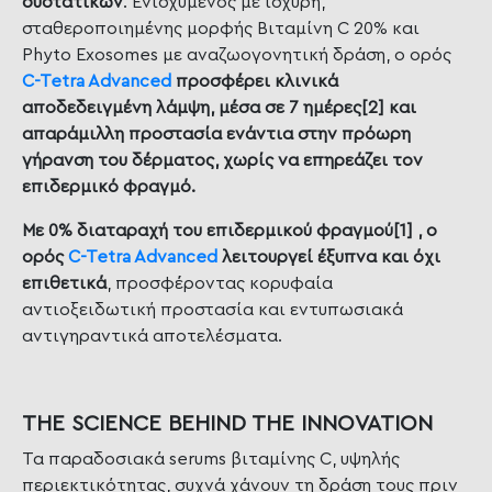
συστατικών
. Ενισχυμένος με ισχυρή,
σταθεροποιημένης μορφής Βιταμίνη C 20% και
Phyto Exosomes με αναζωογονητική δράση, ο ορός
C-Tetra Advanced
προσφέρει κλινικά
αποδεδειγμένη λάμψη, μέσα σε 7 ημέρες[2] και
απαράμιλλη προστασία ενάντια στην πρόωρη
γήρανση του δέρματος, χωρίς να επηρεάζει τον
επιδερμικό φραγμό.
Με 0% διαταραχή του επιδερμικού φραγμού[1] , ο
ορός
C-Tetra Advanced
λειτουργεί έξυπνα και όχι
επιθετικά
, προσφέροντας κορυφαία
αντιοξειδωτική προστασία και εντυπωσιακά
αντιγηραντικά αποτελέσματα.
THE SCIENCE BEHIND THE INNOVATION
Τα παραδοσιακά serums βιταμίνης C, υψηλής
περιεκτικότητας, συχνά χάνουν τη δράση τους πριν