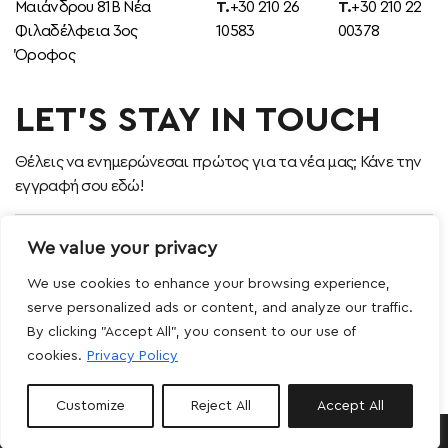
Μαιάνδρου 81Β Νέα
T.
+30 210 26
T.
+30 210 22
Φιλαδέλφεια 3ος
10583
00378
Όροφος
LET’S STAY IN TOUCH
Θέλεις να ενημερώνεσαι πρώτος για τα νέα μας; Κάνε την
εγγραφή σου εδώ!
We value your privacy
We use cookies to enhance your browsing experience,
Αποδέχομαι τους όρους χρήσης
serve personalized ads or content, and analyze our traffic.
By clicking "Accept All", you consent to our use of
FOLLOW US
cookies.
Privacy Policy
Customize
Reject All
Accept All
Design, Development & Marketing by
DigitalUp