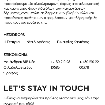
προσφέρουμε μία ολοκληρωμένη, άκρως αποτελεσματική
και καινοτόμο φροντίδα όλων των καταστάσεων
δέρματος, αντιμετώπιση δερματικών βλαβών αλλά και
προσέγγιση αισθητικών παρεμβάσεων, με πλήρη στήριξη
προς τους συνεργάτες της.
MEDIDROPS
Η Εταιρία
Νέα & Δράσεις
Ευκαιρίες Καριέρας
ΕΠΙΚΟΙΝΩΝΊΑ
Μαιάνδρου 81Β Νέα
T.
+30 210 26
T.
+30 210 22
Φιλαδέλφεια 3ος
10583
00378
Όροφος
LET’S STAY IN TOUCH
Θέλεις να ενημερώνεσαι πρώτος για τα νέα μας; Κάνε την
εγγραφή σου εδώ!