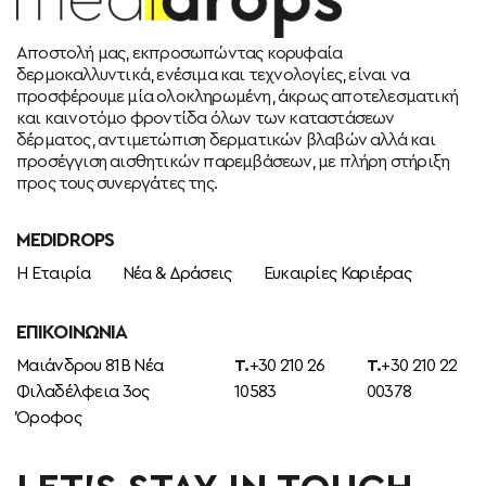
Αποστολή μας, εκπροσωπώντας κορυφαία
δερμοκαλλυντικά, ενέσιμα και τεχνολογίες, είναι να
προσφέρουμε μία ολοκληρωμένη, άκρως αποτελεσματική
και καινοτόμο φροντίδα όλων των καταστάσεων
δέρματος, αντιμετώπιση δερματικών βλαβών αλλά και
προσέγγιση αισθητικών παρεμβάσεων, με πλήρη στήριξη
προς τους συνεργάτες της.
MEDIDROPS
Η Εταιρία
Νέα & Δράσεις
Ευκαιρίες Καριέρας
ΕΠΙΚΟΙΝΩΝΊΑ
Μαιάνδρου 81Β Νέα
T.
+30 210 26
T.
+30 210 22
Φιλαδέλφεια 3ος
10583
00378
Όροφος