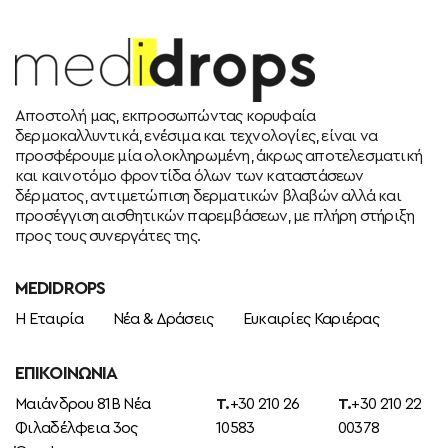
Αποστολή μας, εκπροσωπώντας κορυφαία
δερμοκαλλυντικά, ενέσιμα και τεχνολογίες, είναι να
προσφέρουμε μία ολοκληρωμένη, άκρως αποτελεσματική
και καινοτόμο φροντίδα όλων των καταστάσεων
δέρματος, αντιμετώπιση δερματικών βλαβών αλλά και
προσέγγιση αισθητικών παρεμβάσεων, με πλήρη στήριξη
προς τους συνεργάτες της.
MEDIDROPS
Η Εταιρία
Νέα & Δράσεις
Ευκαιρίες Καριέρας
ΕΠΙΚΟΙΝΩΝΊΑ
Μαιάνδρου 81Β Νέα
T.
+30 210 26
T.
+30 210 22
Φιλαδέλφεια 3ος
10583
00378