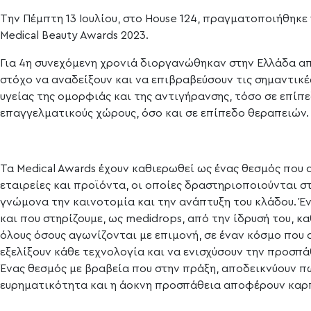
Την Πέμπτη 13 Ιουλίου, στο House 124, πραγματοποιήθηκε
Medical Beauty Awards 2023.
Για 4η συνεχόμενη χρονιά διοργανώθηκαν στην Ελλάδα από
στόχο να αναδείξουν και να επιβραβεύσουν τις σημαντικ
υγείας της ομορφιάς και της αντιγήρανσης, τόσο σε επί
επαγγελματικούς χώρους, όσο και σε επίπεδο θεραπειών.
Τα Medical Awards έχουν καθιερωθεί ως ένας θεσμός που
εταιρείες και προϊόντα, οι οποίες δραστηριοποιούνται στ
γνώμονα την καινοτομία και την ανάπτυξη του κλάδου. Έ
και που στηρίζουμε, ως medidrops, από την ίδρυσή του, κ
όλους όσους αγωνίζονται με επιμονή, σε έναν κόσμο που 
εξελίξουν κάθε τεχνολογία και να ενισχύσουν την προσπάθ
Ένας θεσμός με βραβεία που στην πράξη, αποδεικνύουν πω
ευρηματικότητα και η άοκνη προσπάθεια αποφέρουν καρ