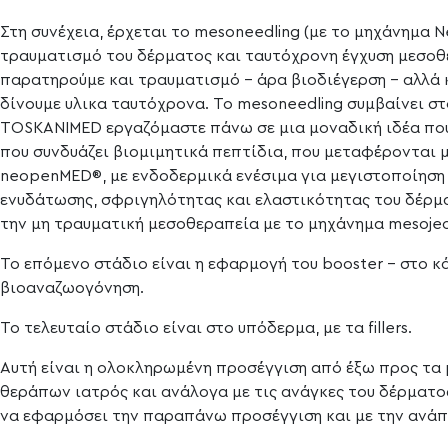
Στη συνέχεια, έρχεται το mesoneedling (με το μηχάνημα
τραυματισμό του δέρματος και ταυτόχρονη έγχυση μεσοθ
παρατηρούμε και τραυματισμό – άρα βιοδιέγερση – αλλά 
δίνουμε υλικα ταυτόχρονα. Το mesoneedling συμβαίνει σ
TOSKANIMED εργαζόμαστε πάνω σε μια μοναδική ιδέα πο
που συνδυάζει βιομιμητικά πεπτίδια, που μεταφέρονται μ
neopenMED®, με ενδοδερμικά ενέσιμα για μεγιστοποίησ
ενυδάτωσης, σφριγηλότητας και ελαστικότητας του δέρμ
την μη τραυματική μεσοθεραπεία με το μηχάνημα mesoject
Το επόμενο στάδιο είναι η εφαρμογή του booster – στο κ
βιοαναζωογόνηση.
Το τελευταίο στάδιο είναι στο υπόδερμα, με τα fillers.
Αυτή είναι η ολοκληρωμένη προσέγγιση από έξω προς τα μ
θεράπων ιατρός και ανάλογα με τις ανάγκες του δέρματος
να εφαρμόσει την παραπάνω προσέγγιση και με την ανάπ