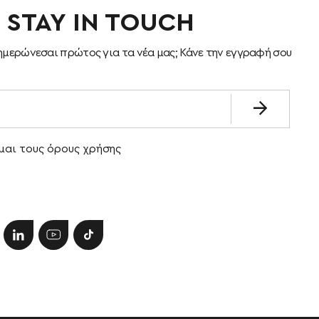
S STAY IN TOUCH
ημερώνεσαι πρώτος για τα νέα μας; Κάνε την εγγραφή σου
υκαιρίες Καριέρας
πικοινωνία
αι τους όρους χρήσης
Μαιάνδρου 81Β, Νέα Φιλαδέλφεια Αττικής
+30 210 26 10583
S