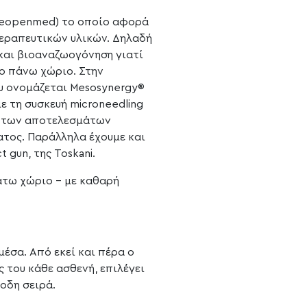
 Neopenmed) το οποίο αφορά
εραπευτικών υλικών. Δηλαδή
και βιοαναζωογόνηση γιατί
το πάνω χώριο. Στην
υ ονομάζεται Mesosynergy®
ε τη συσκευή microneedling
η των αποτελεσμάτων
ατος. Παράλληλα έχουμε και
 gun, της Toskani.
άτω χώριο – με καθαρή
έσα. Από εκεί και πέρα ο
 του κάθε ασθενή, επιλέγει
οδη σειρά.