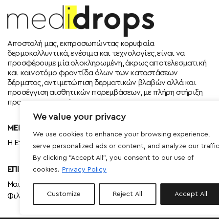
Αποστολή μας, εκπροσωπώντας κορυφαία
δερμοκαλλυντικά, ενέσιμα και τεχνολογίες, είναι να
προσφέρουμε μία ολοκληρωμένη, άκρως αποτελεσματική
και καινοτόμο φροντίδα όλων των καταστάσεων
δέρματος, αντιμετώπιση δερματικών βλαβών αλλά και
προσέγγιση αισθητικών παρεμβάσεων, με πλήρη στήριξη
προς τους συνεργάτες της.
We value your privacy
MEDIDROPS
We use cookies to enhance your browsing experience,
Η Εταιρία
Νέα & Δράσεις
Ευκαιρίες Καριέρας
serve personalized ads or content, and analyze our traffic
By clicking "Accept All", you consent to our use of
ΕΠΙΚΟΙΝΩΝΊΑ
cookies.
Privacy Policy
Μαιάνδρου 81Β Νέα
T.
+30 210 26 10583
T.
Customize
Reject All
Accept All
Φιλαδέλφεια 3ος Όροφος