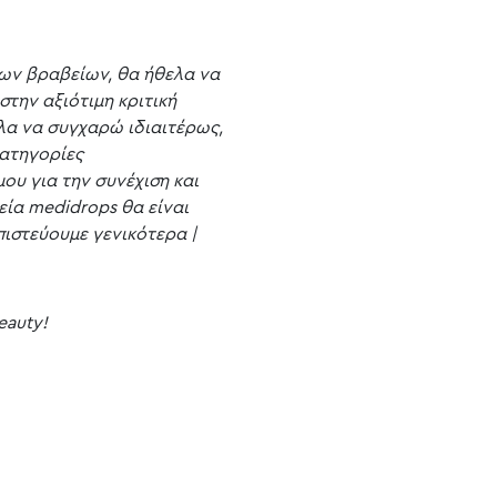
των βραβείων, θα ήθελα να
την αξιότιμη κριτική
ελα να συγχαρώ ιδιαιτέρως,
κατηγορίες
ου για την συνέχιση και
εία medidrops θα είναι
πιστεύουμε γενικότερα |
beauty!