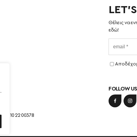
LET’
Θέλεις να εν
εδώ!
Ε
Ε
Αποδέχομ
Δ.
Τ.
FOLLOW U
.
+30 210 22 00378