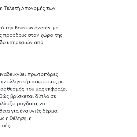
 η Τελετή Απονομής των
 την Boussias events, με
ές προόδους στον χώρο της
πεδο υπηρεσιών από
 αναδεικνύει πρωτοπόρες
ην ελληνική επικράτεια, με
νας θεσμός που μας εκφράζει
αθώς βρίσκεται δίπλα σε
αλλάζει ραγδαία, να
εια για ένα υγιές δέρμα.
ς η θέληση, η
πούς.